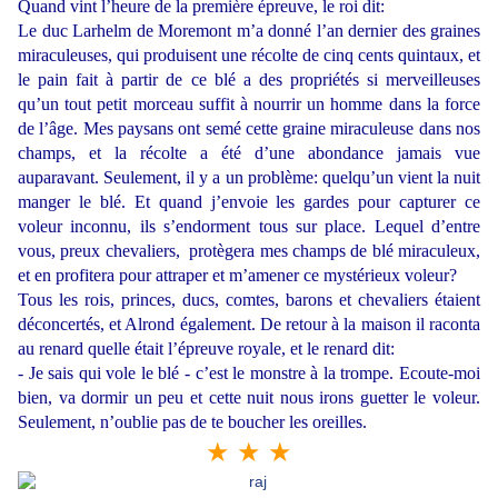
Quand vint l’heure de la première épreuve, le roi dit:
Le duc Larhelm de Moremont m’a donné l’an dernier des graines
miraculeuses, qui produisent une récolte de cinq cents quintaux, et
le pain fait à partir de ce blé a des propriétés si merveilleuses
qu’un tout petit morceau suffit à nourrir un homme dans la force
de l’âge. Mes paysans ont semé cette graine miraculeuse dans nos
champs, et la récolte a été d’une abondance jamais vue
auparavant. Seulement, il y a un problème: quelqu’un vient la nuit
manger le blé. Et quand j’envoie les gardes pour capturer ce
voleur inconnu, ils s’endorment tous sur place. Lequel d’entre
vous, preux chevaliers, protègera mes champs de blé miraculeux,
et en profitera pour attraper et m’amener ce mystérieux voleur?
Tous les rois, princes, ducs, comtes, barons et chevaliers étaient
déconcertés, et Alrond également. De retour à la maison il raconta
au renard quelle était l’épreuve royale, et le renard dit:
- Je sais qui vole le blé - c’est le monstre à la trompe. Ecoute-moi
bien, va dormir un peu et cette nuit nous irons guetter le voleur.
Seulement, n’oublie pas de te boucher les oreilles.
★ ★ ★