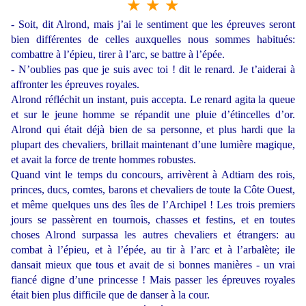
★ ★ ★
- Soit, dit Alrond, mais j’ai le sentiment que les épreuves seront
bien différentes de celles auxquelles nous sommes habitués:
combattre à l’épieu, tirer à l’arc, se battre à l’épée.
- N’oublies pas que je suis avec toi ! dit le renard. Je t’aiderai à
affronter les épreuves royales.
Alrond réfléchit un instant, puis accepta. Le renard agita la queue
et sur le jeune homme se répandit une pluie d’étincelles d’or.
Alrond qui était déjà bien de sa personne, et plus hardi que la
plupart des chevaliers, brillait maintenant d’une lumière magique,
et avait la force de trente hommes robustes.
Quand vint le temps du concours, arrivèrent à Adtiarn des rois,
princes, ducs, comtes, barons et chevaliers de toute la Côte Ouest,
et même quelques uns des îles de l’Archipel ! Les trois premiers
jours se passèrent en tournois, chasses et festins, et en toutes
choses Alrond surpassa les autres chevaliers et étrangers: au
combat à l’épieu, et à l’épée, au tir à l’arc et à l’arbalète; ile
dansait mieux que tous et avait de si bonnes manières - un vrai
fiancé digne d’une princesse ! Mais passer les épreuves royales
était bien plus difficile que de danser à la cour.