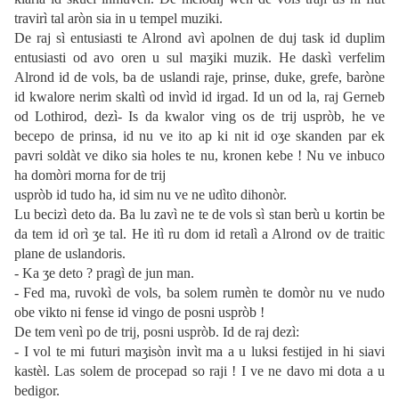
travirì tal aròn sia in u tempel muziki.
De raj sì entusiasti te Alrond avì apolnen de duj task id duplim
entusiasti od avo oren u sul maʒiki muzik. He daskì verfelim
Alrond id de vols, ba de uslandi raje, prinse, duke, grefe, baròne
id kwalore nerim skaltì od invìd id irgad. Id un od la, raj Gerneb
od Lothirod, dezì- Is da kwalor ving os de trij uspròb, he ve
becepo de prinsa, id nu ve ito ap ki nit id oʒe skanden par ek
pavri soldàt ve diko sia holes te nu, kronen kebe ! Nu ve inbuco
ha domòri morna for de trij
uspròb id tudo ha, id sim nu ve ne udìto dihonòr.
Lu becizì deto da. Ba lu zavì ne te de vols sì stan berù u kortin be
da tem id orì ʒe tal. He itì ru dom id retalì a Alrond ov de traitic
plane de uslandoris.
- Ka ʒe deto ? pragì de jun man.
- Fed ma, ruvokì de vols, ba solem rumèn te domòr nu ve nudo
obe vikto ni fense id vingo de posni uspròb !
De tem venì po de trij, posni uspròb. Id de raj dezì:
- I vol te mi futuri maʒisòn invìt ma a u luksi festijed in hi siavi
kastèl. Las solem de procepad so raji ! I ve ne davo mi dota a u
bedigor.