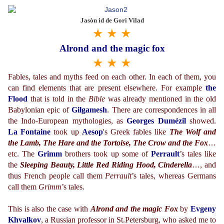
Jasòn id de Gori Vilad
★ ★ ★
Alrond and the magic fox
★ ★ ★
Fables, tales and myths feed on each other. In each of them, you
can find elements that are present elsewhere. For example
t
he
Flood
that is told in the
Bible
was already mentioned in the old
Babylonian epic of
Gilgamesh
. There are correspondences in all
the Indo-European mythologies, as
Georges Dumézil
showed.
La Fontaine
took up
Aesop
's Greek fables like
The Wolf and
the Lamb, The Hare and the Tortoise, The Crow and the Fox
…
etc. The
Grimm
brothers took up some of
Perrault
’s tales like
the
Sleeping Beauty, Little Red Riding Hood, Cinderella
…, and
thus French people call them
Perrault
’s tales, whereas Germans
call them
Grimm
’s tales.
This is also the case with
Alrond and the magic Fox
by
Evgeny
Khvalkov
, a Russian professor in St.Petersburg, who asked me to