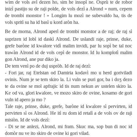
wim de vols avì dezen ho, sim he insopì ne. Osprù te de robor
inizì pastijo su de raji polde, de vols dezì a Alrond « num, cepem
de trombi monstor ! » Longim lu mozì ne subevaldo ha, tis de
vols spritì su ha id basì u kord aròn ha.
Be de morna, Alrond aperì de trombi monstor a de raj; de raj sì
suprizen id lobì id daskì Alrond. De uslandi raje, prinse, duke,
grefe baròne id kwalore vidì malim invidi, par lu sopì be tal noc
trawàn Alrond id de vols cepì de monstor. Id lu komplotì malim
gon Alrond, ane pur diko ja.
De tem venì po de duj uspròb. Id de raj dezì:
- Fori jar, raj Etelstan od Damiria kodavì mo u herd goriviladi
ovinis. Num je se tem skiro la. Li vuln se puri gor, ba i doʒ dezo
te da ovine se mol apfrajic id tis num nekun av ustelen skiro la.
Ke od va, glori kwalore, ve mozo skiro de ovine, kosamo de gori
vuln id apero ja mo ?
Tale raje, prinse, duke, grefe, baròne id kwalore sì pervirten, id
pervirten sì os Alrond. He itì ru dom id retalì a de vols ov de raji
misiòn. Id de vols dezì:
- Di se ne anlezi, Alrond, mi fram. Skuc ma, sop bun di noc id
domòr nu ve ito skiro de ovine ki gori vilad.