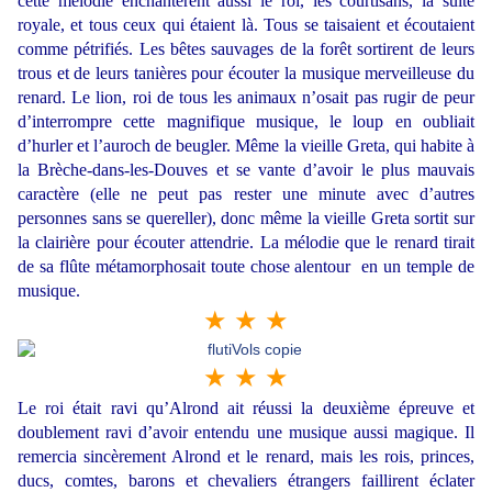
cette mélodie enchantèrent aussi le roi, les courtisans, la suite
royale, et tous ceux qui étaient là. Tous se taisaient et écoutaient
comme pétrifiés. Les bêtes sauvages de la forêt sortirent de leurs
trous et de leurs tanières pour écouter la musique merveilleuse du
renard. Le lion, roi de tous les animaux n’osait pas rugir de peur
d’interrompre cette magnifique musique, le loup en oubliait
d’hurler et l’auroch de beugler. Même la vieille Greta, qui habite à
la Brèche-dans-les-Douves et se vante d’avoir le plus mauvais
caractère (elle ne peut pas rester une minute avec d’autres
personnes sans se quereller), donc même la vieille Greta sortit sur
la clairière pour écouter attendrie. La mélodie que le renard tirait
de sa flûte métamorphosait toute chose alentour en un temple de
musique.
★ ★ ★
★ ★ ★
Le roi était ravi qu’Alrond ait réussi la deuxième épreuve et
doublement ravi d’avoir entendu une musique aussi magique. Il
remercia sincèrement Alrond et le renard, mais les rois, princes,
ducs, comtes, barons et chevaliers étrangers faillirent éclater