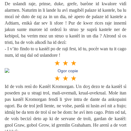
De uslandi raje, prinse, duke, grefe, baròne id kwalore vidì
alarmen. Naturim in li lande lu avì magibèl palaze id kastele, ba lu
mozì nè duto de raj za in un dia, nè apero de palaze id kastele a
Adtiarn, enikà dar sev li sfore ! Pur de kwer rices raje innemì
jakun sunte murore id ordezì lo struo ʒe suprù kastele ner de
kebipol, ba verim moz un struo u kastèl in un dia ? Alrond sì os
tristi, ba de vols alkodì ha id dezì:
- I v’ito findo to u kastèl po de raji fest, id tu, pocèr wan tu it cago
num, id staj dal od uslandore !
★ ★ ★
★ ★ ★
Id de vols renì do Kastèl Kromorgan. Un doʒ dezo te da kastèl sì
poseden pa u stragi trol, mali-uvemali, krual-uvekrual. Mole itan
pas kastèl Kromorgan fendì li ʒive intra de dante da ankopaini
ogori. Ba de trol jedì liente, ne volse, pardà ni lusin avì nit a frajo;
idmàj be da tem de trol sì ne be dom: he avì iten cago. Prim od tal,
de vols becizì deto ap ki de servane de troli, gardan de kastèl:
gnol Graw, gobol Grow, id gremlin Grahaham. He arenì a de vort