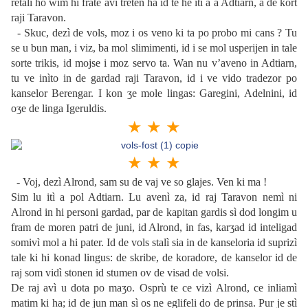
retalì ho wim hi frate avì treten ha id te he itì a a Adtiarn, a de kort
raji Taravon.
- Skuc, dezì de vols, moz i os veno ki ta po probo mi cans ? Tu
se u bun man, i viz, ba mol slimimenti, id i se mol usperijen in tale
sorte trikis, id mojse i moz servo ta. Wan nu v’aveno in Adtiarn,
tu ve inìto in de gardad raji Taravon, id i ve vido tradezor po
kanselor Berengar. I kon ʒe mole lingas: Garegini, Adelnini, id
oʒe de linga Igeruldis.
★ ★ ★
★ ★ ★
- Voj, dezì Alrond, sam su de vaj ve so glajes. Ven ki ma !
Sim lu itì a pol Adtiarn. Lu avenì za, id raj Taravon nemì ni
Alrond in hi personi gardad, par de kapitan gardis sì dod longim u
fram de moren patri de juni, id Alrond, in fas, karʒad id inteligad
somivì mol a hi pater. Id de vols stalì sia in de kanseloria id suprizì
tale ki hi konad lingus: de skribe, de koradore, de kanselor id de
raj som vidì stonen id stumen ov de visad de volsi.
De raj avì u dota po maʒo. Osprù te ce vizì Alrond, ce inliamì
matim ki ha; id de jun man sì os ne eglifeli do de prinsa. Pur je stì