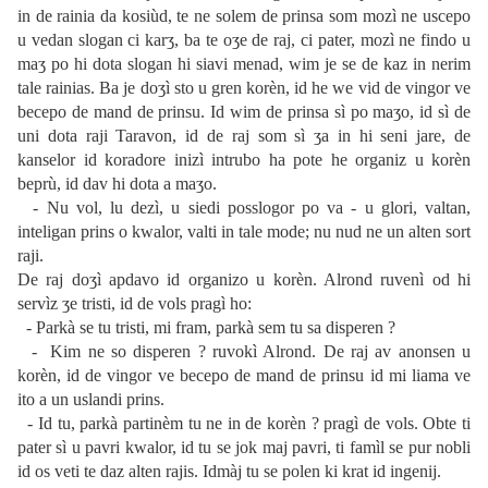
in de rainia da kosiùd, te ne solem de prinsa som mozì ne uscepo
u vedan slogan ci karʒ, ba te oʒe de raj, ci pater, mozì ne findo u
maʒ po hi dota slogan hi siavi menad, wim je se de kaz in nerim
tale rainias. Ba je doʒì sto u gren korèn, id he we vid de vingor ve
becepo de mand de prinsu. Id wim de prinsa sì po maʒo, id sì de
uni dota raji Taravon, id de raj som sì ʒa in hi seni jare, de
kanselor id koradore inizì intrubo ha pote he organiz u korèn
beprù, id dav hi dota a maʒo.
- Nu vol, lu dezì, u siedi posslogor po va - u glori, valtan,
inteligan prins o kwalor, valti in tale mode; nu nud ne un alten sort
raji.
De raj doʒì apdavo id organizo u korèn. Alrond ruvenì od hi
servìz ʒe tristi, id de vols pragì ho:
- Parkà se tu tristi, mi fram, parkà sem tu sa disperen ?
- Kim ne so disperen ? ruvokì Alrond. De raj av anonsen u
korèn, id de vingor ve becepo de mand de prinsu id mi liama ve
ito a un uslandi prins.
- Id tu, parkà partinèm tu ne in de korèn ? pragì de vols. Obte ti
pater sì u pavri kwalor, id tu se jok maj pavri, ti famìl se pur nobli
id os veti te daz alten rajis. Idmàj tu se polen ki krat id ingenij.