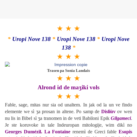
★ ★ ★
*
Uropi Nove 138
*
Uropi Nove 138
*
Uropi Nove
138
*
★ ★ ★
Trasen pa Sonia Landais
★ ★ ★
Alrond id de maʒiki vols
★ ★ ★
Fable, sage, mitas nur sia od unaltem. In jak od la un ve findo
elemente we sì ʒa prosan in altene. Po samp de
Disliùv
ov wen
nu lis in Bibel sì ʒa tranomen in de veti Babiloni Epik
Gilgameci
.
Je ste koruvoke in tale Indeuropan mitologije, wim dikì no
Georges Dumézil. La Fontaine
renemì de Greci fable
Esopis