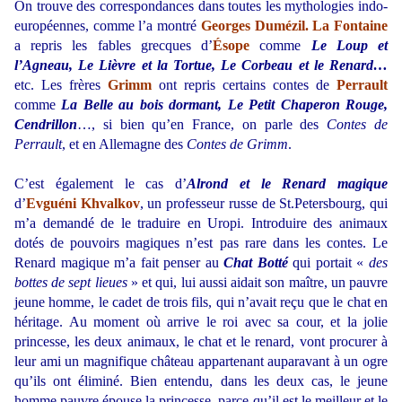
On trouve des correspondances dans toutes les mythologies indo-
européennes, comme l’a montré
Georges Dumézil. La Fontaine
a repris les fables grecques d’
Ésope
comme
Le Loup et
l’Agneau, Le Lièvre et la Tortue, Le Corbeau et le Renard…
etc. Les frères
Grimm
ont repris certains contes de
Perrault
comme
La Belle au bois dormant, Le Petit Chaperon Rouge,
Cendrillon
…, si bien qu’en France, on parle des
Contes de
Perrault
, et en Allemagne des
Contes de Grimm
.
C’est également le cas d’
Alrond et le Renard magique
d’
Evguéni Khvalkov
, un professeur russe de St.Petersbourg, qui
m’a demandé de le traduire en Uropi. Introduire des animaux
dotés de pouvoirs magiques n’est pas rare dans les contes. Le
Renard magique m’a fait penser au
Chat Botté
qui portait «
des
bottes de sept lieues
» et qui, lui aussi aidait son maître, un pauvre
jeune homme, le cadet de trois fils, qui n’avait reçu que le chat en
héritage. Au moment où arrive le roi avec sa cour, et la jolie
princesse, les deux animaux, le chat et le renard, vont procurer à
leur ami un magnifique château appartenant auparavant à un ogre
qu’ils ont éliminé. Bien entendu, dans les deux cas, le jeune
homme pauvre épouse la princesse, parce qu’il est le meilleur et le