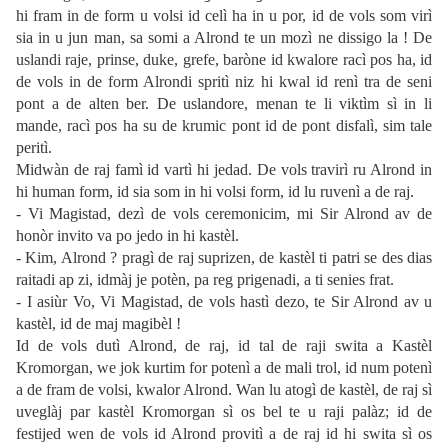
hi fram in de form u volsi id celì ha in u por, id de vols som virì
sia in u jun man, sa somi a Alrond te un mozì ne dissigo la ! De
uslandi raje, prinse, duke, grefe, baròne id kwalore racì pos ha, id
de vols in de form Alrondi spritì niz hi kwal id renì tra de seni
pont a de alten ber. De uslandore, menan te li viktìm sì in li
mande, racì pos ha su de krumic pont id de pont disfalì, sim tale
peritì.
Midwàn de raj famì id vartì hi jedad. De vols travirì ru Alrond in
hi human form, id sia som in hi volsi form, id lu ruvenì a de raj.
- Vi Magistad, dezì de vols ceremonicim, mi Sir Alrond av de
honòr invito va po jedo in hi kastèl.
- Kim, Alrond ? pragì de raj suprizen, de kastèl ti patri se des dias
raitadi ap zi, idmàj je potèn, pa reg prigenadi, a ti senies frat.
- I asiùr Vo, Vi Magistad, de vols hastì dezo, te Sir Alrond av u
kastèl, id de maj magibèl !
Id de vols dutì Alrond, de raj, id tal de raji swita a Kastèl
Kromorgan, we jok kurtim for potenì a de mali trol, id num potenì
a de fram de volsi, kwalor Alrond. Wan lu atogì de kastèl, de raj sì
uveglàj par kastèl Kromorgan sì os bel te u raji palàz; id de
festijed wen de vols id Alrond provitì a de raj id hi swita sì os