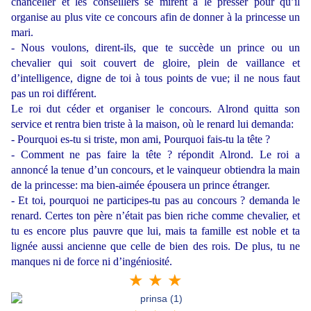
chancelier et les conseillers se mirent à le presser pour qu’il
organise au plus vite ce concours afin de donner à la princesse un
mari.
- Nous voulons, dirent-ils, que te succède un prince ou un
chevalier qui soit couvert de gloire, plein de vaillance et
d’intelligence, digne de toi à tous points de vue; il ne nous faut
pas un roi différent.
Le roi dut céder et organiser le concours. Alrond quitta son
service et rentra bien triste à la maison, où le renard lui demanda:
- Pourquoi es-tu si triste, mon ami, Pourquoi fais-tu la tête ?
- Comment ne pas faire la tête ? répondit Alrond. Le roi a
annoncé la tenue d’un concours, et le vainqueur obtiendra la main
de la princesse: ma bien-aimée épousera un prince étranger.
- Et toi, pourquoi ne participes-tu pas au concours ? demanda le
renard. Certes ton père n’était pas bien riche comme chevalier, et
tu es encore plus pauvre que lui, mais ta famille est noble et ta
lignée aussi ancienne que celle de bien des rois. De plus, tu ne
manques ni de force ni d’ingéniosité.
★ ★ ★