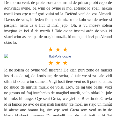
De morna venì, de protensore a de mand de prinsu probì cepo de
goriviladi ovine, ba wim de ovine sì mol apfrajic id speli, nekun
ustelì koto oʒe u tuf gori vulni od la. Befènd venì de vos Alrondi.
Davos de vols, hi feden fram, sedì niz su de koln wo de ovine sì
pastijan, nemì us u flut id inizì jego. Oh, is vu mozev solem
imaʒino ka bel sì da muzik ! Tale ovine insamì aròn de vols id
skucì wim asaren pa de maʒiki muzik, id num je sì lezi po Alrond
skiro la.
★ ★ ★
★ ★ ★
Id ne solem de ovine vidì insaren! De klar, puri zone da muziki
insarì os de raj, de kortisane, de swita, id tale we sì za. tale vidì
silan id skucì wim stumen. Vilgi fosti tiere venì us li pore id tanias
po skuco de mirvizi muzik de volsi. Liov, de raj tale bestis, vozì
ne gromo od fraj intrabreko de magibèl muzik, vulp oblasì hi jule
id uròks hi rauge. Oʒe seni Greta, we ʒivì be Brek-in-de-Grovia
id sì famos po avo de maj mali karaktir (ce mozì ne stajo un minùt
ki altene ane bramo la), sim oʒe seni Greta som venì us in de
klaria id skucì inmuven. De melodij wen de vols trajì us hi flut