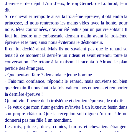
d’envie et de dépit. L’un d’eux, le roij Gerneb de Lothirod, leur
dit:
Si ce chevalier remporte aussi la troisième épreuve, il obtiendra la
princesse, id nous rentrerons les mains vides avec la honte, pour
nous, têtes couronnées, d’avoir été battus par un pauvre soldat ! Il
faut lui tendre une embuscade demain matin avant la troisième
épreuve et le tuer, ainsi nous éviterons le déshonneur.
Il en fut décidé ainsi. Mais ils ne savaient pas que le renard se
tenait à ce moment-là derrière un rideau et avait entendu toute la
conversation. De retour à la maison, il raconta à Alrond le plan
perfide des étrangers.
- Que peut-on faire ? demanda le jeune homme.
- Fais-moi confiance, répondit le renard, mais souviens-toi bien
que demain il nous faut à la fois vaincre nos ennemis et remporter
la dernière épreuve !
Quand vint l’heure de la troisième et dernière épreuve, le roi dit:
- Je veux que mon futur gendre m’invite à un luxueux festin dans
son propre château. Que la réception soit digne d’un roi ! Je ne
donnerai pas ma fille à un mendiant.
Les rois, princes, ducs, comtes, barons et chevaliers étrangers