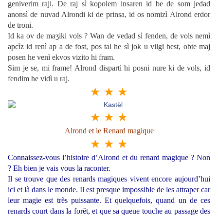
geniverim raji. De raj sì kopolem insaren id be de som jedad
anonsì de nuvad Alrondi ki de prinsa, id os nomizì Alrond erdor
de troni.
Id ka ov de maʒiki vols ? Wan de vedad sì fenden, de vols nemì
apcìz id renì ap a de fost, pos tal he sì jok u vilgi best, obte maj
posen he venì ekvos vizito hi fram.
Sim je se, mi frame! Alrond dispartì hi posni nure ki de vols, id
fendim he vidì u raj.
★ ★ ★
★ ★ ★
Alrond et le Renard magique
★ ★ ★
Connaissez-vous l’histoire d’Alrond et du renard magique ? Non
? Eh bien je vais vous la raconter.
Il se trouve que des renards magiques vivent encore aujourd’hui
ici et là dans le monde. Il est presque impossible de les attraper car
leur magie est très puissante. Et quelquefois, quand un de ces
renards court dans la forêt, et que sa queue touche au passage des