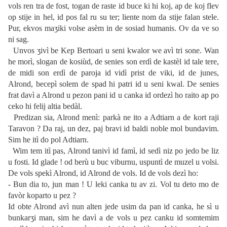
vols ren tra de fost, togan de raste id buce ki hi koj, ap de koj flev
op stije in hel, id pos fal ru su ter; liente nom da stije falan stele.
Pur, ekvos maʒiki volse asèm in de sosiad humanis. Ov da ve so
ni sag.
Unvos ʒivì be Kep Bertoari u seni kwalor we avì tri sone. Wan
he morì, slogan de kosiùd, de senies son erdì de kastèl id tale tere,
de midi son erdì de paroja id vidì prist de viki, id de junes,
Alrond, becepì solem de spad hi patri id u seni kwal. De senies
frat davì a Alrond u pezon pani id u canka id ordezì ho raito ap po
ceko hi felij altia bedàl.
Predizan sia, Alrond menì: parkà ne ito a Adtiarn a de kort raji
Taravon ? Da raj, un dez, paj bravi id baldi noble mol bundavim.
Sim he itì do pol Adtiarn.
Wim tem itì pas, Alrond tanivì id famì, id sedì niz po jedo be liz
u fosti. Id glade ! od berù u buc viburnu, uspuntì de muzel u volsi.
De vols spekì Alrond, id Alrond de vols. Id de vols dezì ho:
- Bun dia to, jun man ! U leki canka tu av zi. Vol tu deto mo de
favòr koparto u pez ?
Id obte Alrond avì nun alten jede usim da pan id canka, he sì u
bunkarʒi man, sim he davì a de vols u pez canku id somtemim