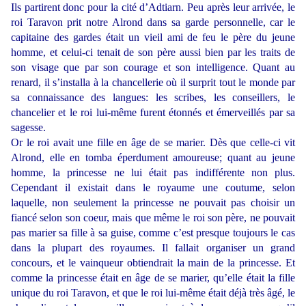
Ils partirent donc pour la cité d’Adtiarn. Peu après leur arrivée, le
roi Taravon prit notre Alrond dans sa garde personnelle, car le
capitaine des gardes était un vieil ami de feu le père du jeune
homme, et celui-ci tenait de son père aussi bien par les traits de
son visage que par son courage et son intelligence. Quant au
renard, il s’installa à la chancellerie où il surprit tout le monde par
sa connaissance des langues: les scribes, les conseillers, le
chancelier et le roi lui-même furent étonnés et émerveillés par sa
sagesse.
Or le roi avait une fille en âge de se marier. Dès que celle-ci vit
Alrond, elle en tomba éperdument amoureuse; quant au jeune
homme, la princesse ne lui était pas indifférente non plus.
Cependant il existait dans le royaume une coutume, selon
laquelle, non seulement la princesse ne pouvait pas choisir un
fiancé selon son coeur, mais que même le roi son père, ne pouvait
pas marier sa fille à sa guise, comme c’est presque toujours le cas
dans la plupart des royaumes. Il fallait organiser un grand
concours, et le vainqueur obtiendrait la main de la princesse. Et
comme la princesse était en âge de se marier, qu’elle était la fille
unique du roi Taravon, et que le roi lui-même était déjà très âgé, le