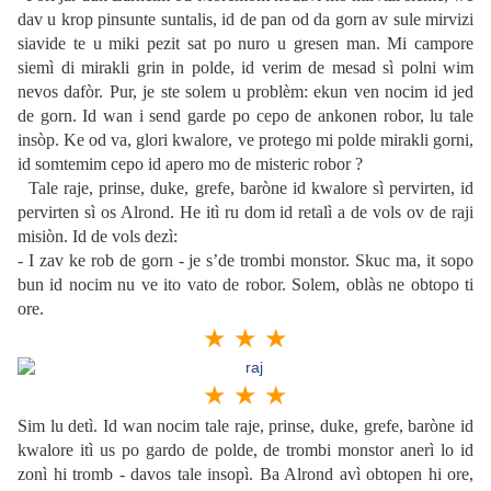
dav u krop pinsunte suntalis, id de pan od da gorn av sule mirvizi
siavide te u miki pezit sat po nuro u gresen man. Mi campore
siemì di mirakli grin in polde, id verim de mesad sì polni wim
nevos dafòr. Pur, je ste solem u problèm: ekun ven nocim id jed
de gorn. Id wan i send garde po cepo de ankonen robor, lu tale
insòp. Ke od va, glori kwalore, ve protego mi polde mirakli gorni,
id somtemim cepo id apero mo de misteric robor ?
Tale raje, prinse, duke, grefe, baròne id kwalore sì pervirten, id
pervirten sì os Alrond. He itì ru dom id retalì a de vols ov de raji
misiòn. Id de vols dezì:
- I zav ke rob de gorn - je s’de trombi monstor. Skuc ma, it sopo
bun id nocim nu ve ito vato de robor. Solem, oblàs ne obtopo ti
ore.
★ ★ ★
★ ★ ★
Sim lu detì. Id wan nocim tale raje, prinse, duke, grefe, baròne id
kwalore itì us po gardo de polde, de trombi monstor anerì lo id
zonì hi tromb - davos tale insopì. Ba Alrond avì obtopen hi ore,