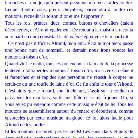
farouches et que jusqu’à présent personne n’a réussi à les tondre.
Lequel d’entre vous, preux chevaliers, parviendra à tondre ces
moutons, recueillir la toison d’or et me l’apporter ?
Tous les rois, princes, ducs, comtes, barons et chevaliers étaient
déconcertés, et Alrond également. De retour à la maison il raconta
au renard en quoi consistait la deuxième épreuve et le renard dit:
- Ce n’est pas difficile, Alrond, mon ami. Écoute-moi bien: passe
une bonne nuit de sommeil, et demain nous irons tondre les
moutons à toison d’or.
Quand vint le matin, tous les prétendants à la main de la princesse
tentèrent d’attraper les moutons à toison d’or, mais ceux-ci étaient
si farouches et si rapides que personne ne réussit à couper ne
serait-ce qu’une touffe de laine d’or. Ce fut enfin le tour d’Alrond.
C’est alors que le renard, son fidèle ami, s’assit sur la colline où
paissaient les moutons, sortit une flûte et se mit à jouer. Oh, si
vous aviez pu entendre comme cette musique était belle! Tous les
moutons se rassemblèrent autour du renard et écoutèrent, comme
ensorcelés par cette musique magique; ce fut alors facile pour
Alrond de les tondre.
Et les moutons ne furent pas les seuls! Les sons clairs et purs de