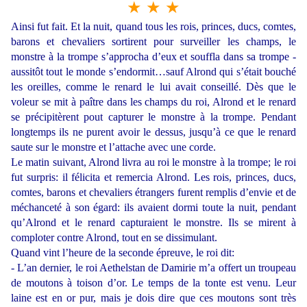
★ ★ ★
Ainsi fut fait. Et la nuit, quand tous les rois, princes, ducs, comtes,
barons et chevaliers sortirent pour surveiller les champs, le
monstre à la trompe s’approcha d’eux et souffla dans sa trompe -
aussitôt tout le monde s’endormit…sauf Alrond qui s’était bouché
les oreilles, comme le renard le lui avait conseillé. Dès que le
voleur se mit à paître dans les champs du roi, Alrond et le renard
se précipitèrent pout capturer le monstre à la trompe. Pendant
longtemps ils ne purent avoir le dessus, jusqu’à ce que le renard
saute sur le monstre et l’attache avec une corde.
Le matin suivant, Alrond livra au roi le monstre à la trompe; le roi
fut surpris: il félicita et remercia Alrond. Les rois, princes, ducs,
comtes, barons et chevaliers étrangers furent remplis d’envie et de
méchanceté à son égard: ils avaient dormi toute la nuit, pendant
qu’Alrond et le renard capturaient le monstre. Ils se mirent à
comploter contre Alrond, tout en se dissimulant.
Quand vint l’heure de la seconde épreuve, le roi dit:
- L’an dernier, le roi Aethelstan de Damirie m’a offert un troupeau
de moutons à toison d’or. Le temps de la tonte est venu. Leur
laine est en or pur, mais je dois dire que ces moutons sont très