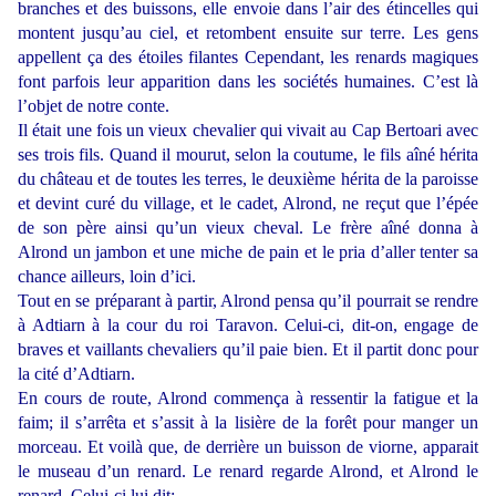
branches et des buissons, elle envoie dans l’air des étincelles qui
montent jusqu’au ciel, et retombent ensuite sur terre. Les gens
appellent ça des étoiles filantes Cependant, les renards magiques
font parfois leur apparition dans les sociétés humaines. C’est là
l’objet de notre conte.
Il était une fois un vieux chevalier qui vivait au Cap Bertoari avec
ses trois fils. Quand il mourut, selon la coutume, le fils aîné hérita
du château et de toutes les terres, le deuxième hérita de la paroisse
et devint curé du village, et le cadet, Alrond, ne reçut que l’épée
de son père ainsi qu’un vieux cheval. Le frère aîné donna à
Alrond un jambon et une miche de pain et le pria d’aller tenter sa
chance ailleurs, loin d’ici.
Tout en se préparant à partir, Alrond pensa qu’il pourrait se rendre
à Adtiarn à la cour du roi Taravon. Celui-ci, dit-on, engage de
braves et vaillants chevaliers qu’il paie bien. Et il partit donc pour
la cité d’Adtiarn.
En cours de route, Alrond commença à ressentir la fatigue et la
faim; il s’arrêta et s’assit à la lisière de la forêt pour manger un
morceau. Et voilà que, de derrière un buisson de viorne, apparait
le museau d’un renard. Le renard regarde Alrond, et Alrond le
renard. Celui-ci lui dit: