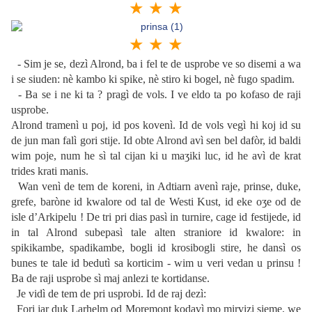
★ ★ ★
★ ★ ★
- Sim je se, dezì Alrond, ba i fel te de usprobe ve so disemi a wa
i se siuden: nè kambo ki spike, nè stiro ki bogel, nè fugo spadim.
- Ba se i ne ki ta ? pragì de vols. I ve eldo ta po kofaso de raji
usprobe.
Alrond tramenì u poj, id pos kovenì. Id de vols vegì hi koj id su
de jun man falì gori stije. Id obte Alrond avì sen bel dafòr, id baldi
wim poje, num he sì tal cijan ki u maʒiki luc, id he avì de krat
trides krati manis.
Wan venì de tem de koreni, in Adtiarn avenì raje, prinse, duke,
grefe, baròne id kwalore od tal de Westi Kust, id eke oʒe od de
isle d’Arkipelu ! De tri pri dias pasì in turnire, cage id festijede, id
in tal Alrond subepasì tale alten straniore id kwalore: in
spikikambe, spadikambe, bogli id krosibogli stire, he dansì os
bunes te tale id bedutì sa korticim - wim u veri vedan u prinsu !
Ba de raji usprobe sì maj anlezi te kortidanse.
Je vidì de tem de pri usprobi. Id de raj dezì:
Fori jar duk Larhelm od Moremont kodavì mo mirvizi sieme, we