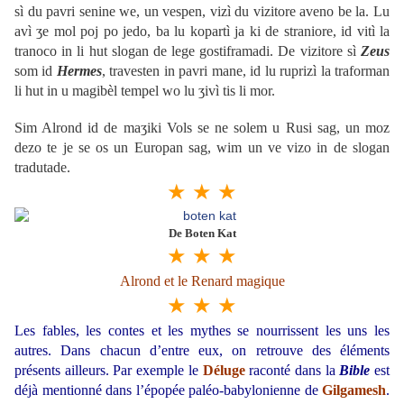
sì du pavri senine we, un vespen, vizì du vizitore aveno be la. Lu
avì ʒe mol poj po jedo, ba lu kopartì ja ki de straniore, id vitì la
tranoco in li hut slogan de lege gostiframadi. De vizitore sì
Zeus
som id
Hermes
, travesten in pavri mane, id lu ruprizì la traforman
li hut in u magibèl tempel wo lu ʒivì tis li mor.
Sim Alrond id de maʒiki Vols se ne solem u Rusi sag, un moz
dezo te je se os un Europan sag, wim un ve vizo in de slogan
tradutade.
★ ★ ★
De Boten Kat
★ ★ ★
Alrond et le Renard magique
★ ★ ★
Les fables, les contes et les mythes se nourrissent les uns les
autres. Dans chacun d’entre eux, on retrouve des éléments
présents ailleurs. Par exemple le
Déluge
raconté dans la
Bible
est
déjà mentionné dans l’épopée paléo-babylonienne de
Gilgamesh
.