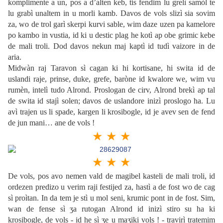
komplimente a un, pos a d’alten keb, tis fendim lu grelì samòl te
lu grabì unaltem in u morli kamb. Davos de vols slizì sia sovim
za, wo de trol garì skerpi kurvi sable, wim daze uzen pa kamelore
po kambo in vustia, id ki u destic plag he kotì ap obe grimic kebe
de mali troli. Dod davos nekun maj kaptì id tudì vaizore in de
aria.
Midwàn raj Taravon sì cagan ki hi kortisane, hi swita id de
uslandi raje, prinse, duke, grefe, baròne id kwalore we, wim vu
rumèn, intelì tudo Alrond. Proslogan de cirv, Alrond brekì ap tal
de swita id stajì solen; davos de uslandore inizì proslogo ha. Lu
avì trajen us li spade, kargen li krosibogle, id je avev sen de fend
de jun mani… ane de vols !
★ ★ ★
★ ★ ★
De vols, pos avo nemen vald de magibel kasteli de mali troli, id
ordezen predizo u verim raji festijed za, hastì a de fost wo de cag
sì proìtan. In da tem je stì u mol seni, krumic pont in de fost. Sim,
wan de fense sì ʒa rutogan Alrond id inizì stiro su ha ki
krosibogle, de vols - id he sì ʒe u maʒiki vols ! - travirì tratemim