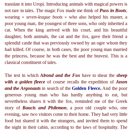
translate it into Uropi. Introducing animals with magical powers is
not rare in tales. The magic Fox made me think of
Puss in Boots
,
wearing «
seven-league boots
» who also helped his master, a
poor young man, the youngest of three sons, who only inherited a
cat. When the king arrived with his court, and his beautiful
daughter, both animals, the cat and the fox, gave their friend a
splendid castle that was previously owned by an ogre whom they
had killed. Of course, in both cases, the poor young man married
the princess, because he was the best and the bravest. This is a
classical constituent of tales.
The test in which
Alrond and the Fox
have to shear the
sheep
with a golden fleece
of course recalls the expedition of
Jason
and the Argonauts
in search of the
Golden Fleece.
And the poor
generous young man who has hardly anything to eat, but
nevertheless shares it with the fox, reminded me of the Greek
story of
Baucis and Philemon
, a poor old couple who, one
evening, saw two visitors come to their home. They had very little
food but shared it with the strangers, and invited them to spend
the night in their cabin, according to the laws of hospitality. The