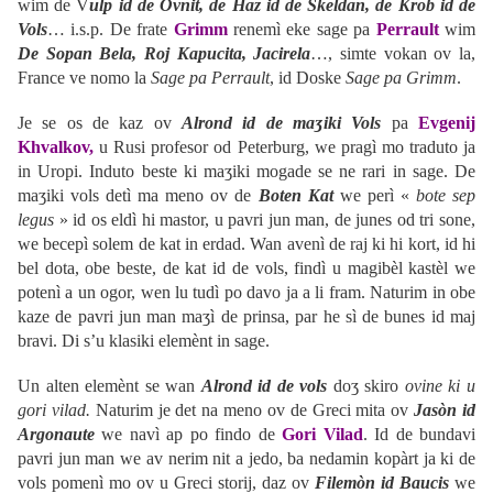
wim de V
ulp id de Ovnit, de Haz id de Skeldan, de Krob id de
Vols
… i.s.p. De frate
Grimm
renemì eke sage pa
Perrault
wim
De Sopan Bela, Roj Kapucita, Jacirela
…, simte vokan ov la,
France ve nomo la
Sage pa Perrault
, id Doske
Sage pa Grimm
.
Je se os de kaz ov
Alrond id de maʒiki Vols
pa
Evgenij
Khvalkov,
u Rusi profesor od Peterburg, we pragì mo traduto ja
in Uropi. Induto beste ki maʒiki mogade se ne rari in sage. De
maʒiki vols detì ma meno ov de
Boten Kat
we perì «
bote sep
legus
» id os eldì hi mastor, u pavri jun man, de junes od tri sone,
we becepì solem de kat in erdad. Wan avenì de raj ki hi kort, id hi
bel dota, obe beste, de kat id de vols, findì u magibèl kastèl we
potenì a un ogor, wen lu tudì po davo ja a li fram. Naturim in obe
kaze de pavri jun man maʒì de prinsa, par he sì de bunes id maj
bravi. Di s’u klasiki elemènt in sage.
Un alten elemènt se wan
Alrond id de vols
doʒ skiro
ovine ki u
gori vilad.
Naturim je det na meno ov de Greci mita ov
Jasòn id
Argonaute
we navì ap po findo de
Gori Vilad
. Id de bundavi
pavri jun man we av nerim nit a jedo, ba nedamin kopàrt ja ki de
vols pomenì mo ov u Greci storij, daz ov
Filemòn id Baucis
we