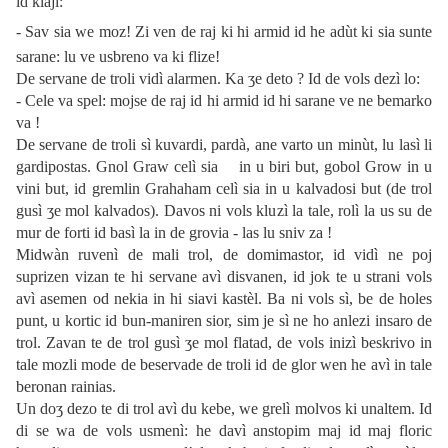
id klajì:
- Sav sia we moz! Zi ven de raj ki hi armid id he adùt ki sia sunte
sarane: lu ve usbreno va ki flize!
De servane de troli vidì alarmen. Ka ʒe deto ? Id de vols dezì lo:
- Cele va spel: mojse de raj id hi armid id hi sarane ve ne bemarko
va !
De servane de troli sì kuvardi, pardà, ane varto un minùt, lu lasì li
gardipostas. Gnol Graw celì sia in u biri but, gobol Grow in u
vini but, id gremlin Grahaham celì sia in u kalvadosi but (de trol
gusì ʒe mol kalvados). Davos ni vols kluzì la tale, rolì la us su de
mur de forti id basì la in de grovia - las lu sniv za !
Midwàn ruvenì de mali trol, de domimastor, id vidì ne poj
suprizen vizan te hi servane avì disvanen, id jok te u strani vols
avì asemen od nekia in hi siavi kastèl. Ba ni vols sì, be de holes
punt, u kortic id bun-maniren sior, sim je sì ne ho anlezi insaro de
trol. Zavan te de trol gusì ʒe mol flatad, de vols inizì beskrivo in
tale mozli mode de beservade de troli id de glor wen he avì in tale
beronan rainias.
Un doʒ dezo te di trol avì du kebe, we grelì molvos ki unaltem. Id
di se wa de vols usmenì: he davì anstopim maj id maj floric