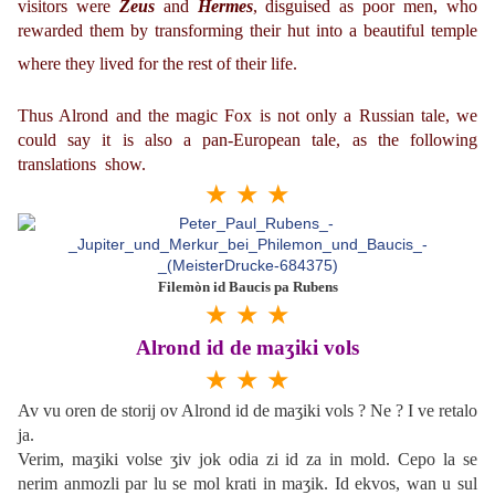
visitors were
Zeus
and
Hermes
, disguised as poor men, who
rewarded them by transforming their hut into a beautiful temple
where they lived for the rest of their life.
Thus Alrond and the magic Fox is not only a Russian tale, we
could say it is also a pan-European tale, as the following
translations show.
★ ★ ★
Filemòn id Baucis pa Rubens
★ ★ ★
Alrond id de maʒiki vols
★ ★ ★
Av vu oren de storij ov Alrond id de maʒiki vols ? Ne ? I ve retalo
ja.
Verim, maʒiki volse ʒiv jok odia zi id za in mold. Cepo la se
nerim anmozli par lu se mol krati in maʒik. Id ekvos, wan u sul