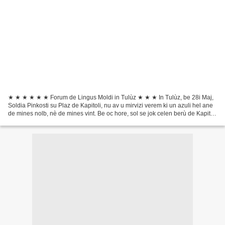
★ ★ ★ ★ ★ ★ Forum de Lingus Moldi in Tulùz ★ ★ ★ In Tulùz, be 28i Maj,
Soldia Pinkosti su Plaz de Kapitoli, nu av u mirvizi verem ki un azuli hel ane
de mines nolb, nè de mines vint. Be oc hore, sol se jok celen berù de Kapitòl
wan nu set op de Uropi...