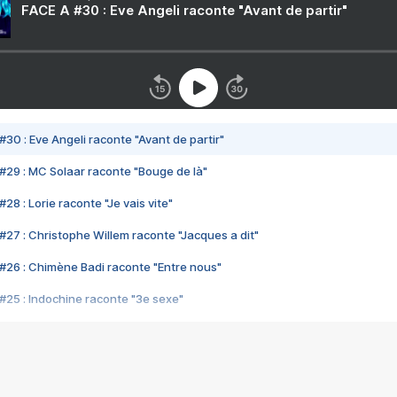
FACE A #30 : Eve Angeli raconte "Avant de partir"
#30 : Eve Angeli raconte "Avant de partir"
#29 : MC Solaar raconte "Bouge de là"
28 : Lorie raconte "Je vais vite"
#27 : Christophe Willem raconte "Jacques a dit"
#26 : Chimène Badi raconte "Entre nous"
#25 : Indochine raconte "3e sexe"
#24 : Zaho raconte "C'est chelou"
#23 : Patrick Bruel raconte "Au café des délices"
#22 : Kyo raconte "Le chemin"